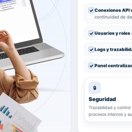
✓
Conexiones API 
continuidad de da
✓
Usuarios y roles
✓
Logs y trazabili
✓
Panel centraliza
🔒
Seguridad
Trazabilidad y control
procesos internos y au