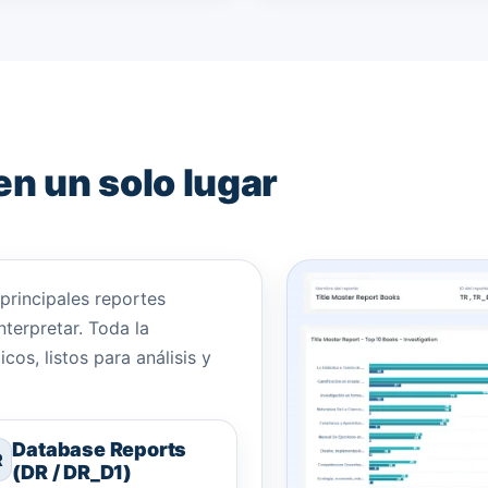
n un solo lugar
rincipales reportes
terpretar. Toda la
os, listos para análisis y
Database Reports
R
(DR / DR_D1)